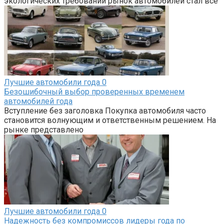
экологических требований рынок автомобилей стал все
Лучшие автомобили года
0
Безошибочный выбор проверенных временем
автомобилей года
Вступление без заголовка Покупка автомобиля часто
становится волнующим и ответственным решением. На
рынке представлено
Лучшие автомобили года
0
Надежность без компромиссов лидеры года по