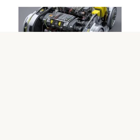
Электрокары
0
Как устроены электромобили
будущего: платформа батарея
мотор ионика
Устройство электромобилей будущего можно
рассматривать как синтез современных инженерных
решений в трех взаимосвязанных слоях: