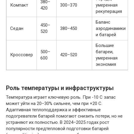
380–
Компакт
300–370
умеренная
420
рекуперация
Баланс
450–
Седан
380–450
аэродинамики
520
и батарей
Большие
500–
батареи,
Кроссовер
420–520
600
умеренная
экономия
Роль температуры и инфраструктуры
Температура играет ключевую роль. При -10 C запас
может уйти на 20–30% сильнее, чем при +20 C.
Адаптивная теплоподдержка и эффективные
подогреватели батарей помогают снизить потери, но не
устраняют их полностью. В 2024–2025 годах рост
популярности предтепловой подготовки батарей