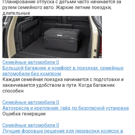
Планирование отпуска с детьми часто начинается за
рулем семейного авто. Жаркие летние поездки,
длительные
Семейные автомобили
0
Большой багажник и комфорт в поездках: семейные
автомобили без компром
Каждая семейная поездка начинается с подготовки и
заканчивается удобством в пути. Когда багажник
способен
Семейные автомобили
0
Автокресла и крепления: гайд по безопасной установке
Ошибка генерации
Семейные автомобили
0
Лучшие форовые решения для перевозки колясок в