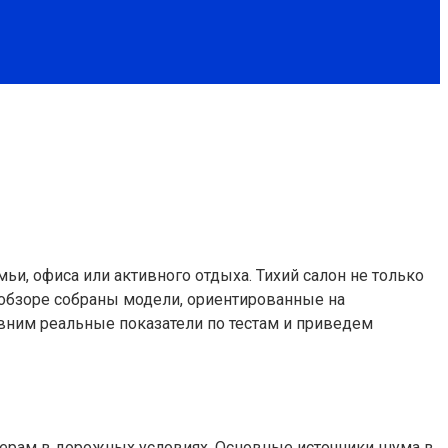
и, офиса или активного отдыха. Тихий салон не только
 обзоре собраны модели, ориентированные на
вним реальные показатели по тестам и приведем
амерам в дорожных условиях. Основные источники шума в