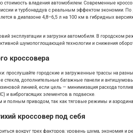
ую стоимость владения автомобилем. Современные кроссо
смиссии и турбонаддув с реальным эффектом экономии. По
лется в диапазоне 4,8–6,5 л на 100 км в гибридных верси
словий эксплуатации и загрузки автомобиля. В городском
ективной шумопоглощающей технологии и снижения оборот
го кроссовера
ки: прослушайте городские и загруженные трассы на разны
тые стекла, дополнительные багажные панели и антишумо
зиновой линией, если цель — минимизация расхода топлив
C) и виброгасящих элементов в подвеске.
 и полным приводом, так как тяговые режимы и аэродина
ихий кроссовер под себя
роиться вокруг трех факторов: уровень шума, экономия и 