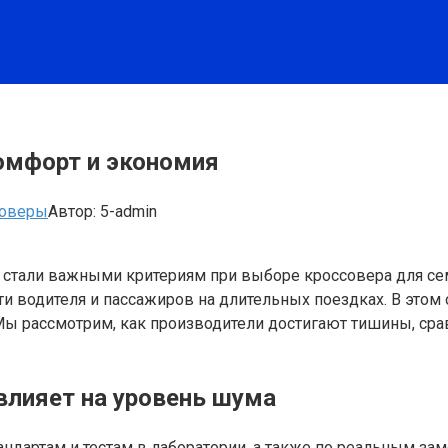
омфорт и экономия
соверы
Автор:
5-admin
стали важными критериям при выборе кроссовера для семь
и водителя и пассажиров на длительных поездках. В этом
ы рассмотрим, как производители достигают тишины, сра
влияет на уровень шума
андартам и тестам в лаборатории, а также по реальным з