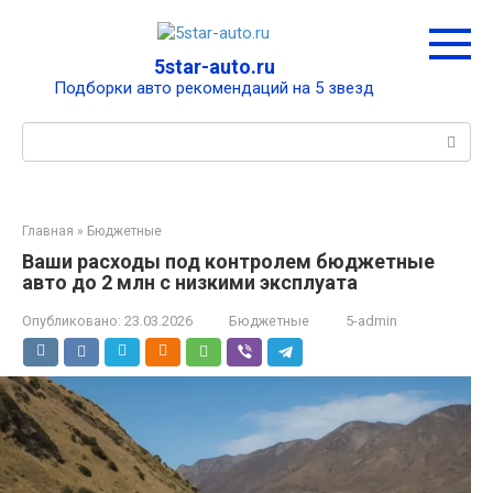
Перейти
к
контенту
5star-auto.ru
Подборки авто рекомендаций на 5 звезд
Поиск:
Главная
»
Бюджетные
Ваши расходы под контролем бюджетные
авто до 2 млн с низкими эксплуата
Опубликовано:
23.03.2026
Бюджетные
5-admin