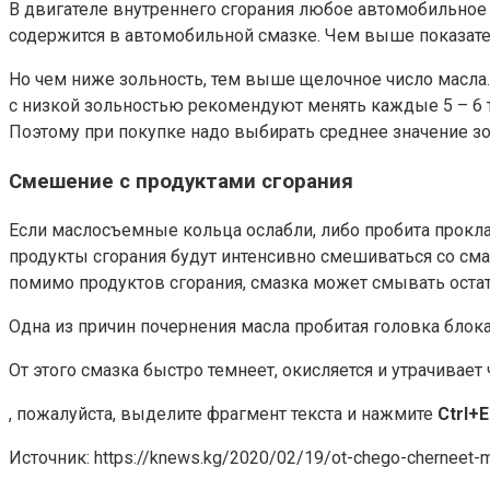
В двигателе внутреннего сгорания любое автомобильное 
содержится в автомобильной смазке. Чем выше показатель
Но чем ниже зольность, тем выше щелочное число масла.
с низкой зольностью рекомендуют менять каждые 5 – 6 ты
Поэтому при покупке надо выбирать среднее значение з
Смешение с продуктами сгорания
Если маслосъемные кольца ослабли, либо пробита проклад
продукты сгорания будут интенсивно смешиваться со сма
помимо продуктов сгорания, смазка может смывать остат
Одна из причин почернения масла пробитая головка блок
От этого смазка быстро темнеет, окисляется и утрачивае
, пожалуйста, выделите фрагмент текста и нажмите
Ctrl+E
Источник: https://knews.kg/2020/02/19/ot-chego-cherneet-ma