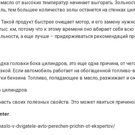
масло от высоких температур начинает выгорать. Зольнос
, тем большее количество золы останется на стенках цили
 Такой продукт быстрее очищает мотор, и его замену нужн
с. км, потому что к этому времени оно вбирает себя всю 
ольности, а еще лучше – придерживаться рекомендаций пр
ка головки бока цилиндров, это еще одна причина, от чего
зкой. Если автомобиль работает на обогащенной топливо-в
ки бензина. Топливо, попадающее в масло, разжижает и ок
а цилиндров
т часть своих полезных свойств. Это может явиться причин
nter
.
slo-v-dvigatele-avto-perechen-prichin-ot-ekspertov/