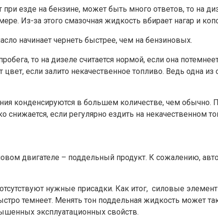
 при езде на бензине, может быть много ответов, то на ди
мере. Из-за этого смазочная жидкость вбирает нагар и коп
асло начинает чернеть быстрее, чем на бензиновых.
пробега, то на дизеле считается нормой, если она потемнее
 цвет, если залито некачественное топливо. Ведь одна из
орания конденсируются в большем количестве, чем обычно.
о снижается, если регулярно ездить на некачественном то
иновом двигателе – поддельный продукт. К сожалению, ав
 отсутствуют нужные присадки. Как итог, силовые элемен
ыстро темнеет. Менять тон поддельная жидкость может так
овышенных эксплуатационных свойств.